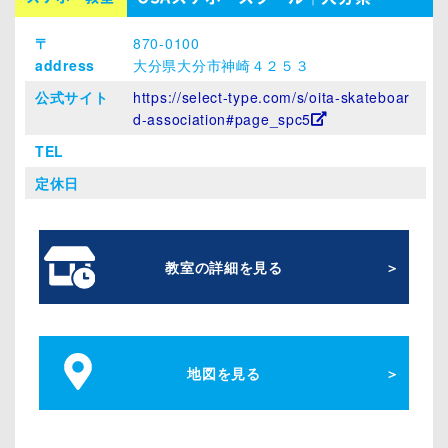
〒
870-0100
address
大分県大分市神崎４２５３
公式サイト
https://select-type.com/s/oita-skateboar
d-association#page_spc5
TEL
定休日
教室の詳細を見る
地図を見る