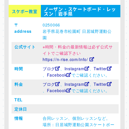
ノーザン・スケートボード・レッ
スケボー教室
スン｜岩手県
〒
0250066
address
岩手県花巻市松園町 日居城野運動公
園
公式サイト
※時間・料金の最新情報は必ず公式サ
イトでご確認下さい
https://n-rise.com/info/
時間
ブログ
、
Instagram
、
Twitter
、
Facebook
でご確認ください。
料金
ブログ
、
Instagram
、
Twitter
、
Facebook
でご確認ください。
TEL
定休日
情報
合同レッスン、個別レッスンなど。
場所：日居城野運動公園スケートボー