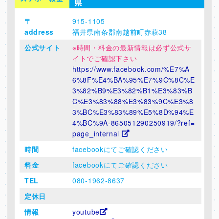
県
〒
915-1105
address
福井県南条郡南越前町赤萩38
公式サイト
※時間・料金の最新情報は必ず公式サ
イトでご確認下さい
https://www.facebook.com/%E7%A
6%8F%E4%BA%95%E7%9C%8C%E
3%82%B9%E3%82%B1%E3%83%B
C%E3%83%88%E3%83%9C%E3%8
3%BC%E3%83%89%E5%8D%94%E
4%BC%9A-865051290250919/?ref=
page_internal
時間
facebookにてご確認ください
料金
facebookにてご確認ください
TEL
080-1962-8637
定休日
情報
youtube