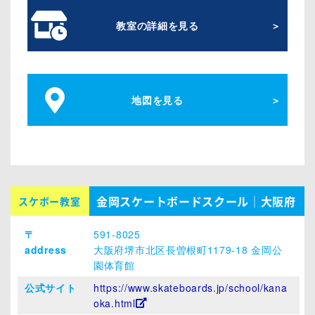
教室の詳細を見る
地図を見る
金岡スケートボードスクール｜大阪府
スケボー教室
〒
591-8025
address
大阪府堺市北区長曽根町1179-18 金岡公
園体育館
公式サイト
https://www.skateboards.jp/school/kana
oka.html