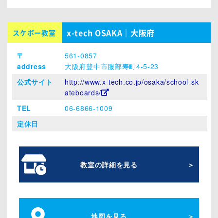
x-tech OSAKA｜大阪府
スケボー教室
〒
561-0857
address
大阪府豊中市服部寿町4-5-23
公式サイト
http://www.x-tech.co.jp/osaka/school-sk
ateboards/
TEL
06-6866-1009
定休日
教室の詳細を見る
地図を見る