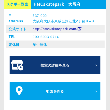
HMCskatepark｜大阪府
スケボー教室
〒
537-0001
address
大阪府大阪市東成区深江北2丁目８−８
公式サイト
http://hmc-skatepark.com/
TEL
090-6903-0714
定休日
年中無休
教室の詳細を見る
地図を見る