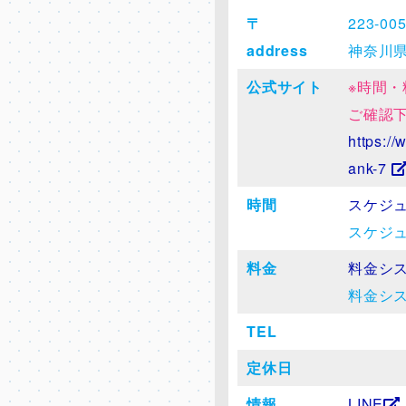
〒
223-00
address
神奈川県
公式サイト
※時間
ご確認
https://
ank-7
時間
スケジ
スケジ
料金
料金シ
料金シ
TEL
定休日
情報
LINE