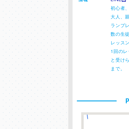
初心者
大人、
ランプ
数の生
レッス
1回の
と受け
まで。